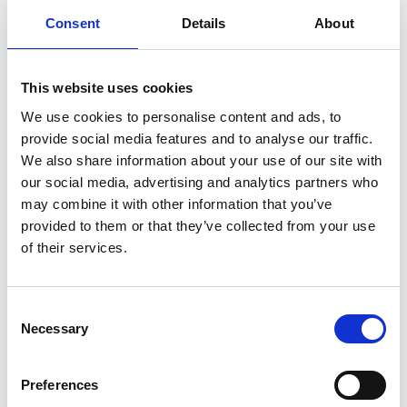
GPS Koordinaten:
ANREISE
Consent
Details
About
Breitengrad 52,253034 und Längegrad 7,597448
FAQS
Die naheliegenden Flughäfen sind Münster-Osnabrück (FMO),
Dortmund (DTM), Düsseldorf (DUS) und Bremen (BRE).
This website uses cookies
We use cookies to personalise content and ads, to
provide social media features and to analyse our traffic.
We also share information about your use of our site with
our social media, advertising and analytics partners who
may combine it with other information that you’ve
Wir benötigen Ihre Zustimmung, um Ihnen
provided to them or that they’ve collected from your use
unseren Standort anzuzeigen!
of their services.
Wir benutzen Google Maps als Drittanbietersoftware, um
Ihnen an dieser Stelle eine Karte präsentieren zu können.
Wenn Sie das nicht weiter stört, können Sie mit Klick auf
Consent
"Zustimmen" zu besagter Karte gelangen.
Necessary
Selection
Preferences
MEHR INFORMATIONEN