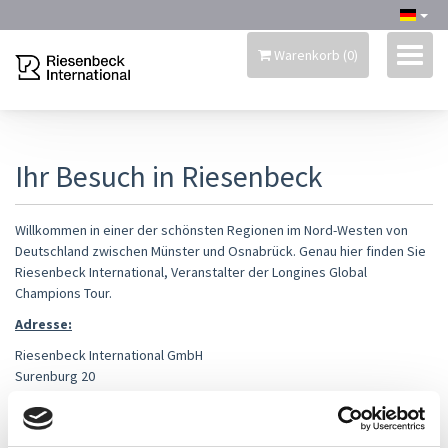
Warenkorb
(
0
)
RIESENBECK INTERNATIONAL
Ihr Besuch in Riesenbeck
Willkommen in einer der schönsten Regionen im Nord-Westen von
MEIN KONTO
Deutschland zwischen Münster und Osnabrück. Genau hier finden Sie
Riesenbeck International, Veranstalter der Longines Global
Champions Tour.
DAUERKARTE 2026
Adresse:
MERCHANDISE
Riesenbeck International GmbH
Surenburg 20
INFORMATIONEN
48477 Hörstel-Riesenbeck
Deutschland
PROGRAMM